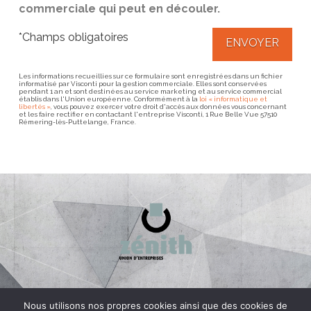
commerciale qui peut en découler.
*Champs obligatoires
Les informations recueillies sur ce formulaire sont enregistrées dans un fichier
informatisé par Visconti pour la gestion commerciale. Elles sont conservées
pendant 1 an et sont destinées au service marketing et au service commercial
établis dans l'Union européenne. Conformément à la
loi « informatique et
libertés »
, vous pouvez exercer votre droit d'accès aux données vous concernant
et les faire rectifier en contactant l'entreprise Visconti, 1 Rue Belle Vue 57510
Rémering-lès-Puttelange, France.
contact@visconti-tp.eu
Nous utilisons nos propres cookies ainsi que des cookies de
+33 3 87 09 41 06